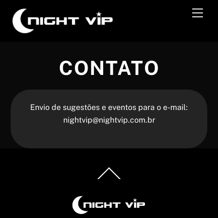
Skip
Men
to
content
CONTATO
Envio de sugestões e eventos para o e-mail:
nightvip@nightvip.com.br
Back
To
Top