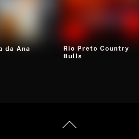
Rio Preto Country
a da Ana
Bulls
Back
To
Top