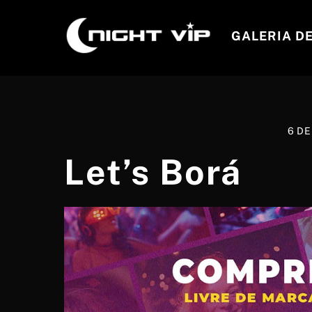
Skip
to
GALERIA D
content
6 DE
Let’s Borá