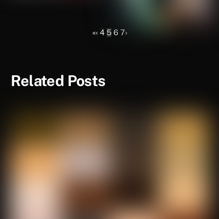
«
‹
4
5
6
7
›
Related Posts