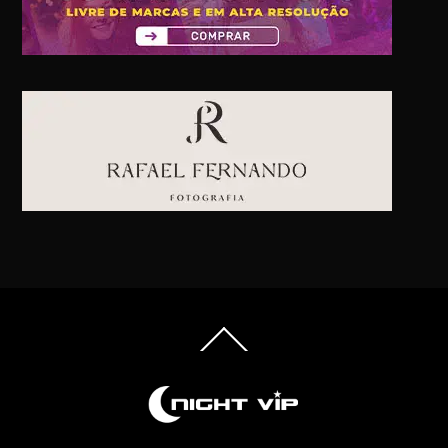
Back
To
Top